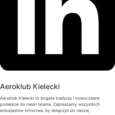
Janusz Centka wielokrotny mistrz świata.
Wydarzenie objęte było honorowym patronatem
Renata Janik Marszałek Województwa
Świętokrzyskiego
Dziękujęmy!
Zebrane doświadczenia oraz sukces tegorocznej
edycji motywują nas do dalszego działania. Już teraz,
wspólnie z partnerami, snujemy plany na organizację
kolejnych, jeszcze szerszych pod względem skali i
zasięgu imprez lotniczych dedykowanych tej
wyjątkowej grupie pilotów.
Do zobaczenia na bezpiecznym niebie!
fot. Bartosz Czerwiński
Aeroklub Kielecki
Aeroklub Kielecki to bogata tradycja i nowoczesne
podejście do nauki latania. Zapraszamy wszystkich
entuzjastów lotnictwa, by dołączyli do naszej