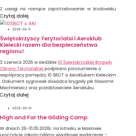
Z uwagi na rosnące zapotrzebowanie w środowisku
pilotów szybowcowych wydarzeniami treningowymi
Czytaj dalej
ukierunkowanymi na poprawę bezpieczeństwa
w przelotach szybowcowych, obóz nasz będzie miał
2026-06-11
charakter treningowy.
Świętokrzyscy Terytorialsi i Aeroklub
Kielecki razem dla bezpieczeństwa
Głównym celem obozu jest wdrażanie optymalnych
regionu!
procedur oraz technik pilotażu zwiększających
bezpieczeństwo w przelotach szybowcowych,
3 czerwca 2026 w siedzibie
10 Świętokrzyskiej Brygady
a w szczególności wspólne poszukiwanie optymalnej
Obrony Terytorialnej
podpisano porozumienie o
formuły rywalizacji w trakcie lotów wyczynowych
współpracy pomiędzy 10 ŚBOT a Aeroklubem Kieleckim
i zawodniczych, w coraz bardziej skomplikowanym
. Dokument sygnowali dowódca brygady płk Sławomir
środowisku przestrzennym.
Machniewicz oraz przedstawiciele Aeroklubu
Kieleckiego – dyrektor Piotr Ściwiarski i wiceprezes
Ponadto ważnym celem naszego obozu jest również
Czytaj dalej
Arkadiusz Szewczyk.
aktywizacja środowiska pilotów szybowcowych
Aeroklubu Kieleckiego, popularyzacja szybownictwa,
2026-06-10
Porozumienie obejmuje m.in. współdziałanie podczas
a także promowani regionu Świętokrzyskiego dla
High and Far the Gliding Camp
akcji poszukiwawczych i ratowniczych, wsparcie
zaproszonych gości.
szkolenia żołnierzy, promocję służby wojskowej,
W dniach 26-31.05.2026r. na lotnisku w Masłowie
Program obozu
wymianę doświadczeń oraz wspólną realizację
uroczyście zakończyliśmy wyjątkowe wydarzenie –