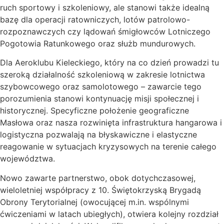
ruch sportowy i szkoleniowy, ale stanowi także idealną
bazę dla operacji ratowniczych, lotów patrolowo-
rozpoznawczych czy lądowań śmigłowców Lotniczego
Pogotowia Ratunkowego oraz służb mundurowych.
Dla Aeroklubu Kieleckiego, który na co dzień prowadzi tu
szeroką działalność szkoleniową w zakresie lotnictwa
szybowcowego oraz samolotowego – zawarcie tego
porozumienia stanowi kontynuację misji społecznej i
historycznej. Specyficzne położenie geograficzne
Masłowa oraz nasza rozwinięta infrastruktura hangarowa i
logistyczna pozwalają na błyskawiczne i elastyczne
reagowanie w sytuacjach kryzysowych na terenie całego
województwa.
Nowo zawarte partnerstwo, obok dotychczasowej,
wieloletniej współpracy z 10. Świętokrzyską Brygadą
Obrony Terytorialnej (owocującej m.in. wspólnymi
ćwiczeniami w latach ubiegłych), otwiera kolejny rozdział