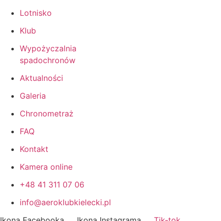
Lotnisko
Klub
Wypożyczalnia
spadochronów
Aktualności
Galeria
Chronometraż
FAQ
Kontakt
Kamera online
+48 41 311 07 06
info@aeroklubkielecki.pl
Ikona Facebooka
Ikona Instagrama
Tik-tok