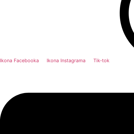
Ikona Facebooka
Ikona Instagrama
Tik-tok