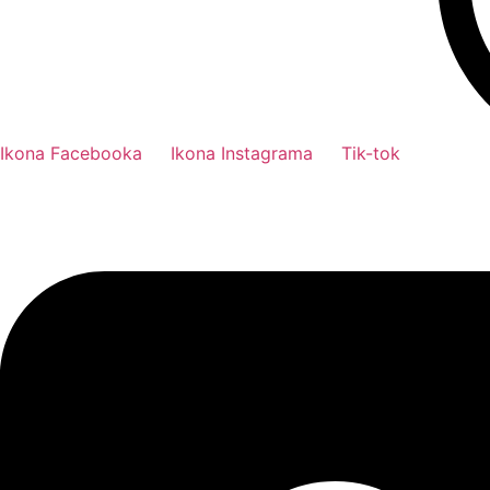
Ikona Facebooka
Ikona Instagrama
Tik-tok