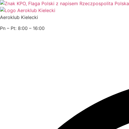
Przejdź
do
treści
Aeroklub Kielecki
Pn – Pt: 8:00 – 16:00