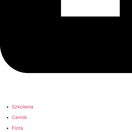
Szkolenia
Cennik
Flota