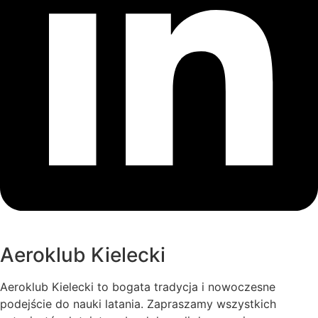
błyskawiczne i elastyczne reagowanie w sytuacjach
kryzysowych na terenie całego województwa.
Nowo zawarte partnerstwo, obok dotychczasowej,
wieloletniej współpracy z 10. Świętokrzyską Brygadą
Obrony Terytorialnej (owocującej m.in. wspólnymi
ćwiczeniami w latach ubiegłych), otwiera kolejny
rozdział w naszej działalności. Wykwalifikowana kadra
oraz sprzęt Aeroklubu Kieleckiego pozostają w pełnej
gotowości do realizacji zadań na rzecz
bezpieczeństwa mieszkańców regionu
świętokrzyskiego oraz całego kraju.
Aeroklub Kielecki
Aeroklub Kielecki to bogata tradycja i nowoczesne
podejście do nauki latania. Zapraszamy wszystkich