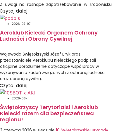
Z uwagi na rosnące zapotrzebowanie w środowisku
pilotów szybowcowych wydarzeniami treningowymi
Czytaj dalej
ukierunkowanymi na poprawę bezpieczeństwa
w przelotach szybowcowych, obóz nasz będzie miał
2026-07-07
charakter treningowy.
Aeroklub Kielecki Organem Ochrony
Ludności i Obrony Cywilnej
Głównym celem obozu jest wdrażanie optymalnych
procedur oraz technik pilotażu zwiększających
bezpieczeństwo w przelotach szybowcowych,
Wojewoda Świętokrzyski Józef Bryk oraz
a w szczególności wspólne poszukiwanie optymalnej
przedstawiciele Aeroklubu Kieleckiego podpisali
formuły rywalizacji w trakcie lotów wyczynowych
oficjalne porozumienie dotyczące współpracy w
i zawodniczych, w coraz bardziej skomplikowanym
wykonywaniu zadań związanych z ochroną ludności
środowisku przestrzennym.
oraz obroną cywilną.
Czytaj dalej
Ponadto ważnym celem naszego obozu jest również
Podpisany dokument precyzyjnie określa zasady oraz
aktywizacja środowiska pilotów szybowcowych
ramy współdziałania obu stron na wypadek
Aeroklubu Kieleckiego, popularyzacja szybownictwa,
2026-06-11
wystąpienia różnego rodzaju zagrożeń kryzysowych.
a także promowani regionu Świętokrzyskiego dla
Świętokrzyscy Terytorialsi i Aeroklub
Głównym założeniem zawartego porozumienia jest
zaproszonych gości.
Kielecki razem dla bezpieczeństwa
wspieranie przez Aeroklub Kielecki działań
regionu!
państwowych systemów ratowniczych, a także
Program obozu
niesienie skoordynowanej pomocy ofiarom
3 czerwca 2026 w siedzibie
10 Świętokrzyskiej Brygady