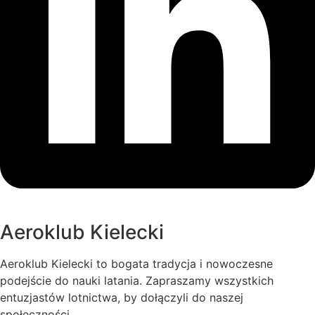
bezpieczeństwa mieszkańców regionu
świętokrzyskiego oraz całego kraju.
Fot. Źródło: Świętokrzyski Urząd Wojewódzki
Aeroklub Kielecki
Aeroklub Kielecki to bogata tradycja i nowoczesne
podejście do nauki latania. Zapraszamy wszystkich
entuzjastów lotnictwa, by dołączyli do naszej
społeczności.