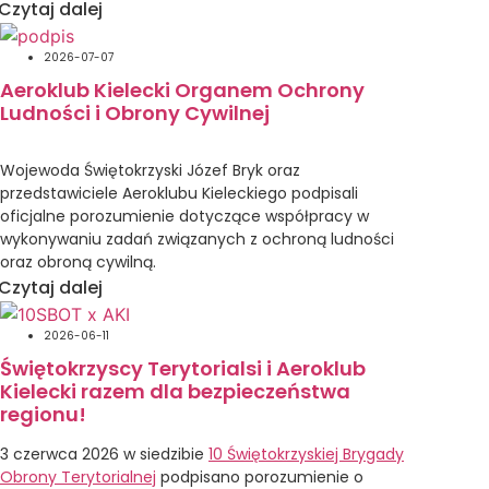
pilotów szybowcowych wydarzeniami treningowymi
Czytaj dalej
ukierunkowanymi na poprawę bezpieczeństwa
w przelotach szybowcowych, obóz nasz będzie miał
2026-07-07
charakter treningowy.
Aeroklub Kielecki Organem Ochrony
Ludności i Obrony Cywilnej
Głównym celem obozu jest wdrażanie optymalnych
procedur oraz technik pilotażu zwiększających
bezpieczeństwo w przelotach szybowcowych,
Wojewoda Świętokrzyski Józef Bryk oraz
a w szczególności wspólne poszukiwanie optymalnej
przedstawiciele Aeroklubu Kieleckiego podpisali
formuły rywalizacji w trakcie lotów wyczynowych
oficjalne porozumienie dotyczące współpracy w
i zawodniczych, w coraz bardziej skomplikowanym
wykonywaniu zadań związanych z ochroną ludności
środowisku przestrzennym.
oraz obroną cywilną.
Czytaj dalej
Ponadto ważnym celem naszego obozu jest również
Podpisany dokument precyzyjnie określa zasady oraz
aktywizacja środowiska pilotów szybowcowych
ramy współdziałania obu stron na wypadek
Aeroklubu Kieleckiego, popularyzacja szybownictwa,
2026-06-11
wystąpienia różnego rodzaju zagrożeń kryzysowych.
a także promowani regionu Świętokrzyskiego dla
Świętokrzyscy Terytorialsi i Aeroklub
Głównym założeniem zawartego porozumienia jest
zaproszonych gości.
Kielecki razem dla bezpieczeństwa
wspieranie przez Aeroklub Kielecki działań
regionu!
państwowych systemów ratowniczych, a także
Program obozu
niesienie skoordynowanej pomocy ofiarom
3 czerwca 2026 w siedzibie
10 Świętokrzyskiej Brygady
potencjalnych katastrof lub klęsk żywiołowych.
Codzienne odprawy meteorologiczne oraz
Obrony Terytorialnej
podpisano porozumienie o
Istotnym elementem umowy jest również wspólne