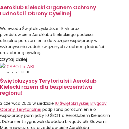
charakter treningowy.
Aeroklub Kielecki Organem Ochrony
Ludności i Obrony Cywilnej
Głównym celem obozu jest wdrażanie optymalnych
procedur oraz technik pilotażu zwiększających
bezpieczeństwo w przelotach szybowcowych,
Wojewoda Świętokrzyski Józef Bryk oraz
a w szczególności wspólne poszukiwanie optymalnej
przedstawiciele Aeroklubu Kieleckiego podpisali
formuły rywalizacji w trakcie lotów wyczynowych
oficjalne porozumienie dotyczące współpracy w
i zawodniczych, w coraz bardziej skomplikowanym
wykonywaniu zadań związanych z ochroną ludności
środowisku przestrzennym.
oraz obroną cywilną.
Czytaj dalej
Ponadto ważnym celem naszego obozu jest również
Podpisany dokument precyzyjnie określa zasady oraz
aktywizacja środowiska pilotów szybowcowych
ramy współdziałania obu stron na wypadek
Aeroklubu Kieleckiego, popularyzacja szybownictwa,
2026-06-11
wystąpienia różnego rodzaju zagrożeń kryzysowych.
a także promowani regionu Świętokrzyskiego dla
Świętokrzyscy Terytorialsi i Aeroklub
Głównym założeniem zawartego porozumienia jest
zaproszonych gości.
Kielecki razem dla bezpieczeństwa
wspieranie przez Aeroklub Kielecki działań
regionu!
państwowych systemów ratowniczych, a także
Program obozu
niesienie skoordynowanej pomocy ofiarom
3 czerwca 2026 w siedzibie
10 Świętokrzyskiej Brygady
potencjalnych katastrof lub klęsk żywiołowych.
Codzienne odprawy meteorologiczne oraz
Obrony Terytorialnej
podpisano porozumienie o
Istotnym elementem umowy jest również wspólne
sytuacyjne, związane z dostępną przestrzenią
współpracy pomiędzy 10 ŚBOT a Aeroklubem Kieleckim
upowszechnianie wiedzy, kompetencji oraz
powietrzną. Odprawy dla pilotów będą
. Dokument sygnowali dowódca brygady płk Sławomir
umiejętności lotniczych na rzecz podnoszenia
nastawione na zwiększanie ich świadomości
Machniewicz oraz przedstawiciele Aeroklubu