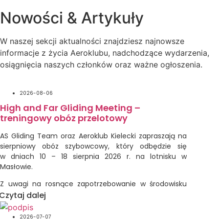
Nowości & Artykuły
W naszej sekcji aktualności znajdziesz najnowsze
informacje z życia Aeroklubu, nadchodzące wydarzenia,
osiągnięcia naszych członków oraz ważne ogłoszenia.
2026-08-06
High and Far Gliding Meeting –
treningowy obóz przelotowy
AS Gliding Team oraz Aeroklub Kielecki zapraszają na
sierpniowy obóz szybowcowy, który odbędzie się
w dniach 10 – 18 sierpnia 2026 r. na lotnisku w
Masłowie.
Z uwagi na rosnące zapotrzebowanie w środowisku
pilotów szybowcowych wydarzeniami treningowymi
Czytaj dalej
ukierunkowanymi na poprawę bezpieczeństwa
w przelotach szybowcowych, obóz nasz będzie miał
2026-07-07