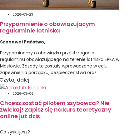
realizacji jego celów statutowych.
fot. Bartosz Czerwiński
Dziękujemy wszystkim Członkom za udział w
2026-03-23
Zgromadzeniu oraz aktywny udział w życiu naszego
Przypomnienie o obowiązującym
Stowarzyszenia.
regulaminie lotniska
Szanowni Państwo,
Przypominamy o obowiązku przestrzegania
regulaminu obowiązującego na terenie lotniska EPKA w
Masłowie. Zasady te zostały wprowadzone w celu
zapewnienia porządku, bezpieczeństwa oraz
sprawnego funkcjonowania działalności lotniczej.
Czytaj dalej
Uprzejmie prosimy wszystkich użytkowników lotniska –
2026-03-06
pilotów, członków aeroklubu oraz gości – o zapoznanie
Chcesz zostać pilotem szybowca? Nie
się z aktualną treścią regulaminu oraz stosowanie się
zwlekaj! Zapisz się na kurs teoretyczny
do zawartych w nim wytycznych.
online już dziś
Regulamin dostępny jest pod poniższymi linkami:
Co zyskujesz?
Regulamin lotniska EPKA w Masłowie