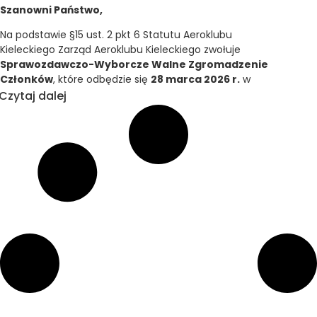
Szanowni Państwo,
Na podstawie §15 ust. 2 pkt 6 Statutu Aeroklubu
Kieleckiego Zarząd Aeroklubu Kieleckiego zwołuje
Sprawozdawczo-Wyborcze Walne Zgromadzenie
Członków
, które odbędzie się
28 marca 2026 r.
w
siedzibie Aeroklubu Kieleckiego, ul. Jana Pawła II 9,
Czytaj dalej
Masłów I.
Terminy rozpoczęcia obrad:
I termin:
godz. 10:00
II termin:
godz. 10:15
Do udziału w Walnym Zgromadzeniu uprawnieni są
członkowie zwyczajni i honorowi będący osobami
fizycznymi, natomiast członkowie wspierający i
stowarzyszeni uczestniczą w Zgromadzeniu jako
osoby zaproszone.
Szczegółowym porządek obrad dostępny jest
tutaj
.